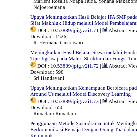
Marleni Rosalia Ndapa Huda, Yohana Makabor
Ndjoeroemana
Upaya Meningkatkan Hasil Belajar IPA SMP pad
Sifat Makhluk Hidup melalui Model Pembelajaran
DOI :
10.53889/jpig.v2i1.71
|
Abstract Vie
Download: 1526
R. Hermana Gustiawati
Meningkatkan Hasil Belajar Siswa melalui Pembe
Tipe Jigsaw pada Materi Struktur dan Fungsi T
DOI :
10.53889/jpig.v2i1.72
|
Abstract Vie
Download: 598
Sri Handayani
Upaya Meningkatkan Kemampuan Berbicara pad
Around Us melalui Model Discovery Learning
DOI :
10.53889/jpig.v2i1.73
|
Abstract Vie
Download: 650
Rimadani Rimadani
Penggunaan Metode Sosiodrama untuk Meningka
Berkomunikasi Remaja Dengan Orang Tua dala
Kelompok