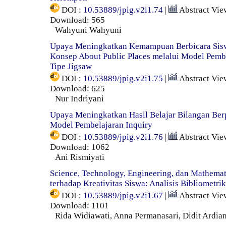
DOI :
10.53889/jpig.v2i1.74
|
Abstract Vie
Download: 565
Wahyuni Wahyuni
Upaya Meningkatkan Kemampuan Berbicara Sisw
Konsep About Public Places melalui Model Pemb
Tipe Jigsaw
DOI :
10.53889/jpig.v2i1.75
|
Abstract Vie
Download: 625
Nur Indriyani
Upaya Meningkatkan Hasil Belajar Bilangan Ber
Model Pembelajaran Inquiry
DOI :
10.53889/jpig.v2i1.76
|
Abstract Vie
Download: 1062
Ani Rismiyati
Science, Technology, Engineering, dan Mathema
terhadap Kreativitas Siswa: Analisis Bibliometrik
DOI :
10.53889/jpig.v2i1.67
|
Abstract Vie
Download: 1101
Rida Widiawati, Anna Permanasari, Didit Ardia