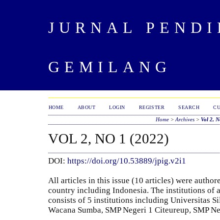
JURNAL PENDI
GEMILANG
HOME
ABOUT
LOGIN
REGISTER
SEARCH
C
Home
>
Archives
>
Vol 2, N
VOL 2, NO 1 (2022)
DOI:
https://doi.org/10.53889/jpig.v2i1
All articles in this issue (10 articles) were auth
country including Indonesia. The institutions of a
consists of 5 institutions including Universitas S
Wacana Sumba, SMP Negeri 1 Citeureup, SMP Nege