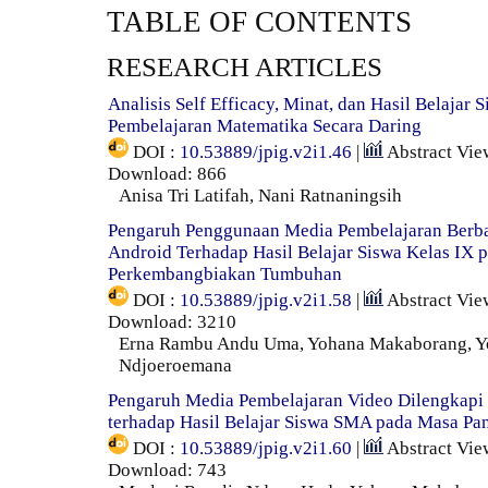
TABLE OF CONTENTS
RESEARCH ARTICLES
Analisis Self Efficacy, Minat, dan Hasil Belajar
Pembelajaran Matematika Secara Daring
DOI :
10.53889/jpig.v2i1.46
|
Abstract Vie
Download: 866
Anisa Tri Latifah, Nani Ratnaningsih
Pengaruh Penggunaan Media Pembelajaran Berba
Android Terhadap Hasil Belajar Siswa Kelas IX 
Perkembangbiakan Tumbuhan
DOI :
10.53889/jpig.v2i1.58
|
Abstract Vie
Download: 3210
Erna Rambu Andu Uma, Yohana Makaborang, Y
Ndjoeroemana
Pengaruh Media Pembelajaran Video Dilengkap
terhadap Hasil Belajar Siswa SMA pada Masa P
DOI :
10.53889/jpig.v2i1.60
|
Abstract Vie
Download: 743