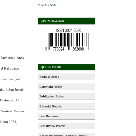
View My Stats
e-ISSN 3024-8620
n Pada Anak-Anak.
QUICK MENU
bal Kabupaten
Focus & Scope
s Muhammadiyah
Copyright Notice
laku-hidup-bersih-
Publication Ethics
11-tahun-2011
Editorial Boards
. Seminar Nasional
Peer Reviewers
1 Juni 2024,
Peer Review Process
Article Processing Charges & Article