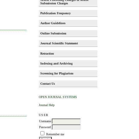
Submission Charges
Publication Frequency
Author Guidelines
Online Submission
Journal Scientific Statement
Retraction
Indexing and Archiving
Screening for Plagiarism
Contact Us
OPEN JOURNAL SYSTEMS
Journal Help
USER
Username
Password
Remember me