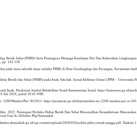
Hidup Bersih Sehat (PHBS) Serta Pentingnya Menjaga Kesehatan Diri Dan Kebersihan Lingkunga
, pp: 142-150
 sehat pada siswa sekolah dasar melalui PHBS di Desa Gondanglegi dan Pucangan, Kecamatan Am
ku Hidup Bersih dan Sehat (PHBS) pada Anak Sekolah. Jurnal Abdimas Umtas LPPM – Universita
sial Anak, Direktorat Jendral Rehabilitasi Sosial Kementerian Sosial. https://kemensos.go.id/peri
10 Juli 2024, pukul 20.05 WIB.
r: 2269/Menkes/Per/ XI/2011. https://peraturan.go.id/id/permenkes-no-2269-menkes-per-xi-20
Hardjito. 2022. Penerapan Perilaku Hidup Bersih Dan Sehat Mewujudkan Kesejahteraan Masyarakat
urnal.Umj.Ac.Id/Index.Php/Semnaskat
/dinkes.slemankab.go.id/wp-content/uploads/2020/03/booklet-phbs-rumah-tangga.pdf. Diakses 1