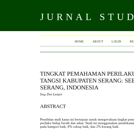
JURNAL STU
HOME
ABOUT
LOGIN
RE
TINGKAT PEMAHAMAN PERILAKU
TANGSI KABUPATEN SERANG: SE
SERANG, INDONESIA
Iing Dwi Lestari
ABSTRACT
Penelitian studi kasus ini bertujuan untuk mengevaluasi tingkat
perilaku hidup bersih dan sehat. Studi ini menggunakan pendekat
pada kategori baik, 6% cukup baik, dan 2% kurang baik.