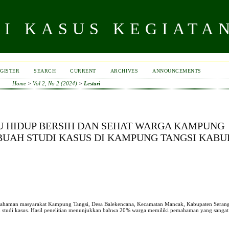
DI KASUS KEGIATA
GISTER
SEARCH
CURRENT
ARCHIVES
ANNOUNCEMENTS
Home
>
Vol 2, No 2 (2024)
>
Lestari
 HIDUP BERSIH DAN SEHAT WARGA KAMPUNG
BUAH STUDI KASUS DI KAMPUNG TANGSI KABU
 pemahaman masyarakat Kampung Tangsi, Desa Balekencana, Kecamatan Mancak, Kabupaten Serang
an studi kasus. Hasil penelitian menunjukkan bahwa 20% warga memiliki pemahaman yang sangat