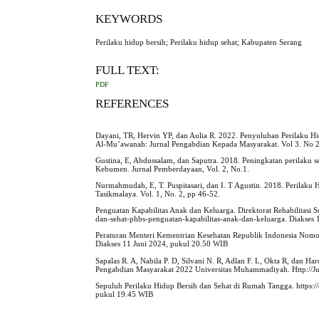
KEYWORDS
Perilaku hidup bersih; Perilaku hidup sehat; Kabupaten Serang
FULL TEXT:
PDF
REFERENCES
Dayani, TR, Hervin YP, dan Aulia R. 2022. Penyuluhan Perilaku 
Al-Mu’awanah: Jurnal Pengabdian Kepada Masyarakat. Vol 3. No 2
Gustina, E, Abdussalam, dan Saputra. 2018. Peningkatan perilaku
Kebumen. Jurnal Pemberdayaan, Vol. 2, No.1.
Nurmahmudah, E, T. Puspitasari, dan I. T Agustin. 2018. Perila
Tasikmalaya. Vol. 1, No. 2, pp 46-52.
Penguatan Kapabilitas Anak dan Keluarga. Direktorat Rehabilitasi So
dan-sehat-phbs-penguatan-kapabilitas-anak-dan-keluarga. Diakses 
Peraturan Menteri Kementrian Kesehatan Republik Indonesia Nomo
Diakses 11 Juni 2024, pukul 20.50 WIB
Sapalas R. A, Nabila P. D, Silvani N. R, Adlan F. L, Okta R, dan 
Pengabdian Masyarakat 2022 Universitas Muhammadiyah. Http://J
Sepuluh Perilaku Hidup Bersih dan Sehat di Rumah Tangga. https:/
pukul 19.45 WIB