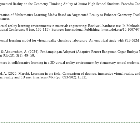
Augmented Reality on the Geometry Thinking Ability of Junior High School Students. Procedia Co
). Creation of Mathematics Learning Media Based on Augmented Reality to Enhance Geometry Tea
iences.
irtual reality learning environments in materials engineering: Rockwell hardness test. In Methodo
tional Conference 8 (pp. 106-113). Springer International Publishing. https://doi.org/10.1007/
riential learning model for virtual reality chemistry laboratory: An empirical study with PLS-SE
A., & Abdurrohim, A. (2024). Pendampingan Adaptasi (Adaptive Reuse) Bangunan Cagar Budaya 
t (CECD), 3(1), 49- 58.
rences in collaborative learning in a 3D virtual reality environment by elementary school students.
pel, A. (2020, March). Learning in the field: Comparison of desktop, immersive virtual reality, and 
l reality and 3D user interfaces (VR) (pp. 893-902). IEEE.