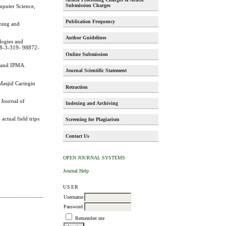
Submission Charges
mputer Science,
Publication Frequency
ching and
Author Guidelines
logies and
978-3-319- 98872-
Online Submission
M and IPMA.
Journal Scientific Statement
Masjid Caringin
Retraction
 Journal of
Indexing and Archiving
actual field trips
Screening for Plagiarism
Contact Us
OPEN JOURNAL SYSTEMS
Journal Help
USER
Username
Password
Remember me