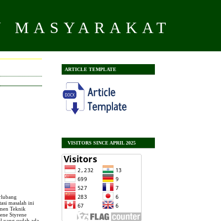
N MASYARAKAT
ARTICLE TEMPLATE
VISITORS SINCE APRIL 2025
rlubang
asi masalah ini
emen Teknik
iene Styrene
l yang sudah ada