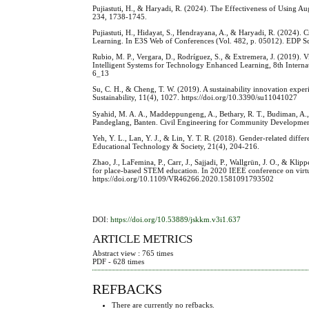
Pujiastuti, H., & Haryadi, R. (2024). The Effectiveness of Using 
234, 1738-1745.
Pujiastuti, H., Hidayat, S., Hendrayana, A., & Haryadi, R. (2024
Learning. In E3S Web of Conferences (Vol. 482, p. 05012). EDP Sc
Rubio, M. P., Vergara, D., Rodríguez, S., & Extremera, J. (2019). V
Intelligent Systems for Technology Enhanced Learning, 8th Interna
6_13
Su, C. H., & Cheng, T. W. (2019). A sustainability innovation expe
Sustainability, 11(4), 1027. https://doi.org/10.3390/su11041027
Syahid, M. A. A., Maddeppungeng, A., Bethary, R. T., Budiman, 
Pandeglang, Banten. Civil Engineering for Community Developmen
Yeh, Y. L., Lan, Y. J., & Lin, Y. T. R. (2018). Gender-related diffe
Educational Technology & Society, 21(4), 204-216.
Zhao, J., LaFemina, P., Carr, J., Sajjadi, P., Wallgrün, J. O., & Klip
for place-based STEM education. In 2020 IEEE conference on virtua
https://doi.org/10.1109/VR46266.2020.1581091793502
DOI:
https://doi.org/10.53889/jskkm.v3i1.637
ARTICLE METRICS
Abstract view : 765 times
PDF - 628 times
REFBACKS
There are currently no refbacks.