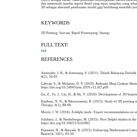
dan memenuhi standar seperti detail yang tepat, tampilan yang se
3D sebagai alternatif pembuatan model gigi berlubang memiliki pot
KEYWORDS
3D Printing; Inovasi; Rapid Prototyping; Sinergi
FULL TEXT:
PDF
REFERENCES
Aminudin, I. R., & Aritonang, S. (2021). Teknik Rekayasa Terba
4(2), 56-65.
Cahyati, S., & Mulianto, D. P. (2019). Redesain Meja Cetakan Mes
https://doi.org/10.24843/jem.2019.v12.i02.p09
Gu, Z., Fu, J., Lin, H., & He, Y. (2020). Development of 3D biopri
Kasihani, N. N., & Rikawarastuti, R. (2023). Study of 3D printing m
Therapy, 4(1), 88-96.
Morris, J. W. (2016). A delphi study: Expert recommendations on ut
Schifano, J., & Niederberger, M. (2025). How Delphi studies in the 
https://doi.org/10.1063/5.0102802
Pujiastuti, H., & Haryadi, R. (2023). Enhancing Mathematical Lite
Research, 10(1), 43-50.