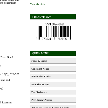
ahwa pencetakan
View My Stats
e-ISSN 3024-8620
QUICK MENU
i Daya Gerak,
Focus & Scope
2.
Copyright Notice
s, 15(5), 529-557.
Publication Ethics
giene and
Editorial Boards
ty).
Peer Reviewers
Peer Review Process
 E-Learning
Article Processing Charges & Article