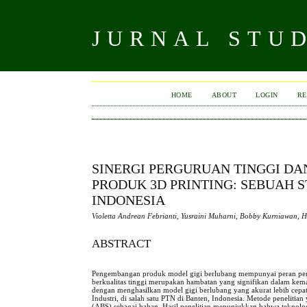
JURNAL STU
HOME
ABOUT
LOGIN
RE
SINERGI PERGURUAN TINGGI D
PRODUK 3D PRINTING: SEBUAH S
INDONESIA
Violetta Andrean Febrianti, Yusraini Muharni, Bobby Kurniawan, 
ABSTRACT
Pengembangan produk model gigi berlubang mempunyai peran penti
berkualitas tinggi merupakan hambatan yang signifikan dalam kema
dengan menghasilkan model gigi berlubang yang akurat lebih cepat.
Industri, di salah satu PTN di Banten, Indonesia. Metode peneliti
(ABS) sebagai bahan. Hasil penelitian menunjukkan bahwa teknolo