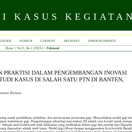
DI KASUS KEGIATA
GISTER
SEARCH
CURRENT
ARCHIVES
ANNOUNCEMENTS
Home
>
Vol 3, No 1 (2025)
>
Febrianti
AN PRAKTISI DALAM PENGEMBANGAN INOVASI
TUDI KASUS DI SALAH SATU PTN DI BANTEN,
Hartono Hartono
ng untuk pendidikan, pelatihan, dan perencanaan perawatan gigi. Menyediakan model gigi be
juan kedokteran gigi. Pengembangan teknologi pencetakan 3D adalah cara kreatif untuk mengat
 Sebuah studi kolaboratif telah dilakukan yang melibatkan dokter gigi dan peneliti dari Depart
an yang digunakan adalah studi kasus. Model gigi dibuat dengan menggunakan Acrylonitrile Butad
gi ini memudahkan pembuatan prototipe model gigi berlubang yang mirip dengan struktur mode