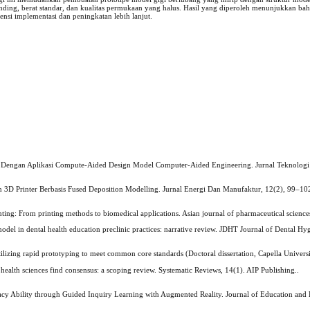
banding, berat standar, dan kualitas permukaan yang halus. Hasil yang diperoleh menunjukkan b
ensi implementasi dan peningkatan lebih lanjut.
lik Dengan Aplikasi Compute-Aided Design Model Computer-Aided Engineering. Jurnal Teknolog
in 3D Printer Berbasis Fused Deposition Modelling. Jurnal Energi Dan Manufaktur, 12(2), 99–10
nting: From printing methods to biomedical applications. Asian journal of pharmaceutical science
odel in dental health education preclinic practices: narrative review. JDHT Journal of Dental Hy
ilizing rapid prototyping to meet common core standards (Doctoral dissertation, Capella Universi
health sciences find consensus: a scoping review. Systematic Reviews, 14(1). AIP Publishing..
racy Ability through Guided Inquiry Learning with Augmented Reality. Journal of Education and