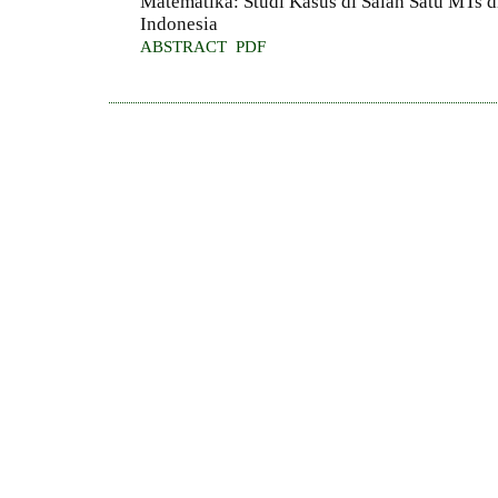
Matematika: Studi Kasus di Salah Satu MTs 
Indonesia
ABSTRACT
PDF